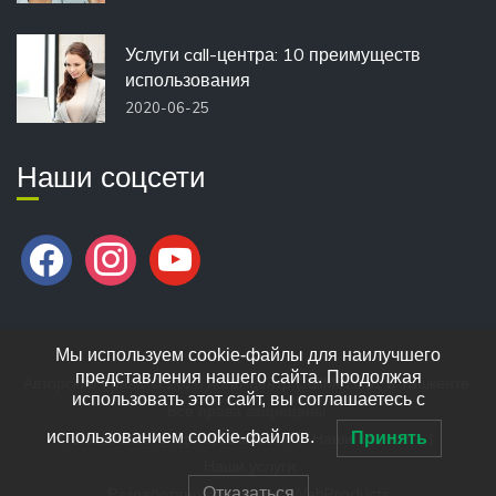
Услуги call-центра: 10 преимуществ
использования
2020-06-25
Наши соцсети
facebook
instagram
youtube
Мы используем cookie-файлы для наилучшего
представления нашего сайта. Продолжая
Авторские права © 2020
Колл-центр CallMe24.uz в Ташкенте
.
использовать этот сайт, вы соглашаетесь с
Все права защищены.
использованием cookie-файлов.
Принять
Политика конфиденциальности
Наши контакты
Наши услуги
Отказаться
Разработано компанией
WebProducts